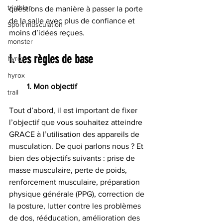
triathlon
questions de manière à passer la porte 
de la salle avec plus de confiance et 
Sport musculation
moins d’idées reçues.
monster
I. Les règles de base
hyrox`
hyrox
         1. Mon objectif
trail
Tout d’abord, il est important de fixer 
l’objectif que vous souhaitez atteindre 
GRACE à l’utilisation des appareils de 
musculation. De quoi parlons nous ? Et 
bien des objectifs suivants : prise de 
masse musculaire, perte de poids, 
renforcement musculaire, préparation 
physique générale (PPG), correction de 
la posture, lutter contre les problèmes 
de dos, rééducation, amélioration des 