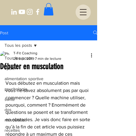
Post
Tous les posts
T-Fit Coaching
Tous les posts
26 déc. 2019
7 min de lecture
Débuter en musculation
sport
alimentation sportive
Vous débutez en musculation mais 
psychologie
vous ne savez absolument pas par quoi 
commencer ? Quelle machine utiliser, 
santé
pourquoi, comment ? Enormément de 
dos
questions se posent et se transforment 
en obstacles. Je vais donc faire en sorte 
musculation
qu’à la fin de cet article vous puissiez 
recettes
répondre à un maximum de ces 