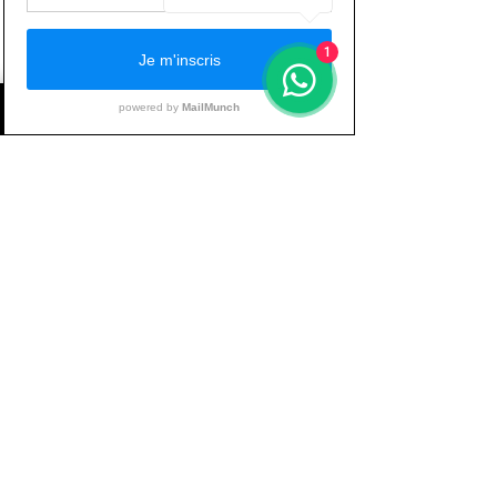
une plus grande solidité de l’ensemble 
du rachis. On parle de la Loi d’Euler qui 
1
dit que plus la structure possède de 
courbures, plus elle est résistante. N = 
nombre de courbures.
Loi d’Euler, courbures du rachis
En gros, quelque soit le mouvement 
choisi, n’écoutez pas ceux qui vous 
diront « faut avoir le dos plat… » car 