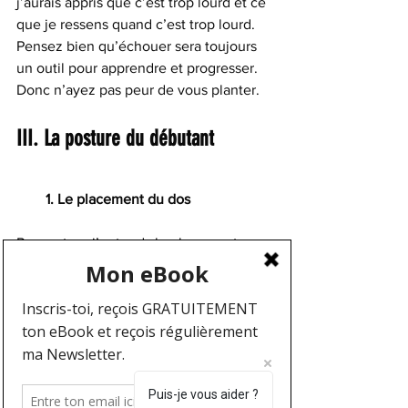
j’aurais appris que c’est trop lourd et ce 
que je ressens quand c’est trop lourd. 
Pensez bien qu’échouer sera toujours 
un outil pour apprendre et progresser. 
Donc n’ayez pas peur de vous planter.
III. La posture du débutant
        1. Le placement du dos
Par posture j’entends le placement 
global du corps, mais surtout du dos. 
Votre colonne observe des courbures, 
lorsque c’est bombé on parle de 
cyphose, et lorsque c’est creux (les 
lombaires) on parle de lordose. Ces 
courbes sont nécessaires et permettent 
Puis-je vous aider ?
une meilleure répartitions des forces et 