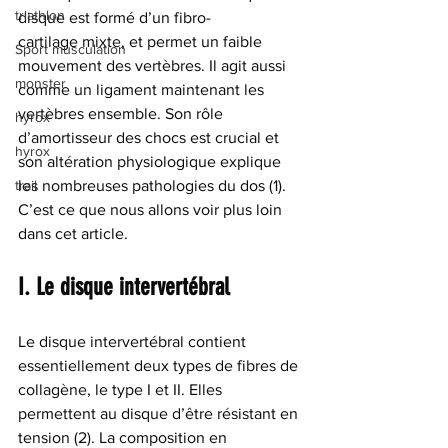
triathlon
disque est formé d’un fibro-
cartilage mixte, et permet un faible 
Sport musculation
mouvement des vertèbres. Il agit aussi 
monster
comme un ligament maintenant les 
vertèbres ensemble. Son rôle 
hyrox`
d’amortisseur des chocs est crucial et 
hyrox
son altération physiologique explique 
trail
les nombreuses pathologies du dos (1). 
C’est ce que nous allons voir plus loin 
dans cet article.
I. Le disque intervertébral
Le disque intervertébral contient 
essentiellement deux types de fibres de 
collagène, le type I et II. Elles 
permettent au disque d’être résistant en 
tension (2). La composition en 