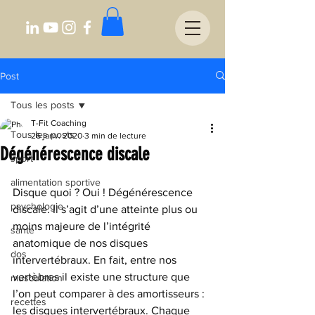
Post
Tous les posts
T-Fit Coaching
Tous les posts
26 janv. 2020
3 min de lecture
Dégénérescence discale
sport
alimentation sportive
Disque quoi ? Oui ! Dégénérescence 
psychologie
discale. Il s’agit d’une atteinte plus ou 
moins majeure de l’intégrité 
santé
anatomique de nos disques 
dos
intervertébraux. En fait, entre nos 
vertèbres il existe une structure que 
musculation
l’on peut comparer à des amortisseurs : 
recettes
les disques intervertébraux. Chaque 