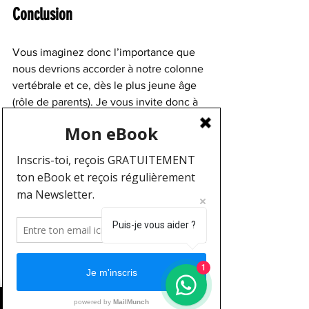
Conclusion
Vous imaginez donc l’importance que 
nous devrions accorder à notre colonne 
vertébrale et ce, dès le plus jeune âge 
(rôle de parents). Je vous invite donc à 
privilégier la pratique sportive tout en 
prenant en compte les éventuelles 
faiblesses que vous avez. C’est un peu 
mon cas vous savez, dès mes 13 ans, on 
m’a diagnostiqué un spondylolisthésis 
avec un disque partiellement écrasé. A 
partir de là, j’ai du éviter les sports de 
Puis-je vous aider ?
contact, les sports d’impacts au sol 
comme le basketball, le football etc… 
Eviter ne veux pas dire ne pas en faire, 
1
mais attention ! Retenez que le but 
dans la vie, est de rester en bonne 