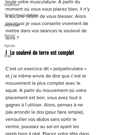
toute votre musculature. A partir du 
triathlon
moment où vous vous placez bien, il n’y 
Sport musculation
a aucune raison de vous blesser. Alors 
pourquoi je vous conseille vivement de 
monster
mettre dans vos séances le soulevé de 
hyrox`
terre ?
hyrox
I  Le soulevé de terre est complet
trail
C’est un exercice dit « polyarticulaire » 
et j’ai même envie de dire que c’est le 
mouvement le plus complet avec le 
squat. A partir du mouvement où votre 
placement est bon, vous avez tout à 
gagner à l’utiliser. Alors, pensez à ne 
pas arrondir le dos (pour faire simple), 
verrouiller vos abdos sans sortir le 
ventre, poussez au sol en ayant les 
pieds bien à plat. Placez votre tête dans 