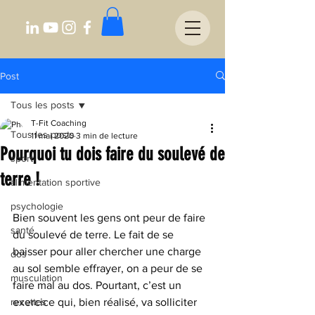
Post
Tous les posts
T-Fit Coaching
Tous les posts
11 mai 2020
3 min de lecture
Pourquoi tu dois faire du soulevé de
sport
terre !
alimentation sportive
psychologie
Bien souvent les gens ont peur de faire 
santé
du soulevé de terre. Le fait de se 
baisser pour aller chercher une charge 
dos
au sol semble effrayer, on a peur de se 
musculation
faire mal au dos. Pourtant, c’est un 
recettes
exercice qui, bien réalisé, va solliciter 