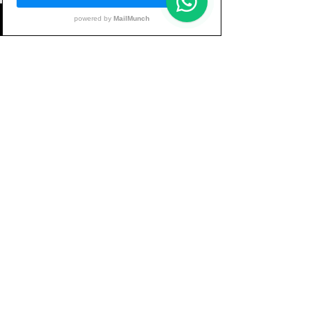
Référence :
1. 
Holmberg & al in Treating persistent 
low back pain with deadlift training – A 
single subject experimental design with 
a 15-month follow-up, 2012
Voir tout
Posts récents