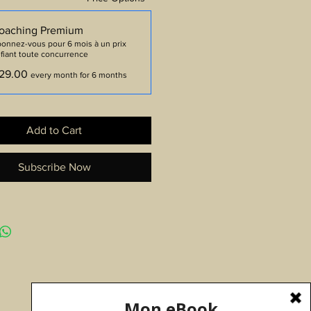
oaching Premium
onnez-vous pour 6 mois à un prix
fiant toute concurrence
29.00
every month for 6 months
Add to Cart
Subscribe Now
© 2019 By T-Fit Coaching