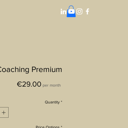
Coaching Premium
Price
€29.00
per month
Quantity
*
Price Options
*