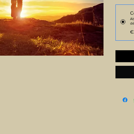
C
Ab
dé
€