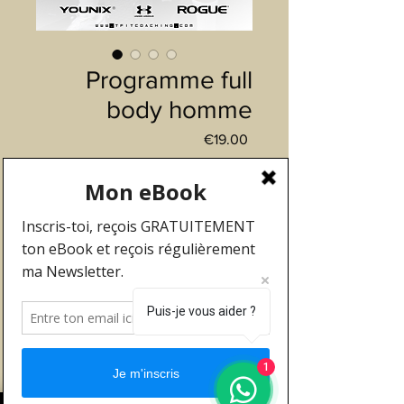
Programme full
body homme
Price
€19.00
Add to Cart
Bienvenu(e) dans ce
programme FULL BODY
Je te remercie d’avoir choisi
Puis-je vous aider ?
ce programme. En respectant
scrupuleusement les
consignes, tu obtiendras des
1
résultats que tu n’imagines