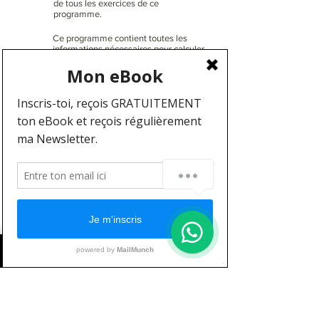
de tous les exercices de ce
programme.
Ce programme contient toutes les
informations nécessaires pour calculer
tes apports, avoir une idée du type
d'alimentation (équilibrée) à adopter
pour avoir des résultats à la hauteur de
tes attentes !
Avec ce programme, tu es certain(e) de
réussir !
Dans ce programme, tu pourras noter
toutes tes performances durant 12
semaines. Tu pourras également noter
tes mensurations. Tu y trouveras toutes
Puis-je vous aider ?
les informations nécessaires pour
réaliser des séances d'une qualité hors
du commun et d'une durée n'excédant
pas 1h30, échauffement inclus. Tu
auras donc à ta disposition le nombre
de séries, de répétitions, les temps de
repos et le tempo. La légende te
permettra de tout comprendre et
chaque étape du programme est
expliquée clairement.