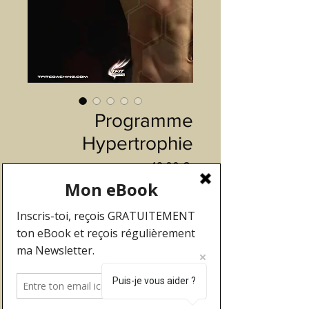
Programme
Hypertrophie
Prix
49,00 €
Ajouter au panier
Le programme Hypertrophie
est un programme de
musculation destiné à un
Puis-je vous aider ?
public confirmé qui possède
une bonne maîtrise des