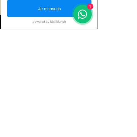
techniques d'exécution des
1
exercices en général. Ce
programme est construit sur
une programme de 12
Informations
semaines à travers 3 blocs de
4 semaines. Il s'agit de
Douai - Lille - Lens
réasliser 4 à 5 séances (si
possible) chaque semaine en
tfitcoaching@gmail.com
ayant la liberté de placer des
moments spécifiques pour un
Tél : 06 50 77 61 59
point faible déterminé. De plus
vous aurez tous les outils pour
construire votre alimentation,
suivre vos mensurations et
devenir totalement autonome.
Ce programme est ré-utilisable
à volonté. Progression assurée
!