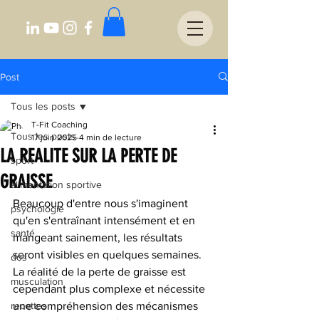
Post
Tous les posts
T-Fit Coaching
Tous les posts
17 juin 2025
4 min de lecture
LA REALITE SUR LA PERTE DE
sport
GRAISSE
alimentation sportive
Beaucoup d'entre nous s'imaginent 
psychologie
qu'en s'entraînant intensément et en 
santé
mangeant sainement, les résultats 
seront visibles en quelques semaines. 
dos
La réalité de la perte de graisse est 
musculation
cependant plus complexe et nécessite 
recettes
une compréhension des mécanismes 