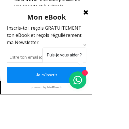
vos apports et à éviter la 
compensation calorique.
Combiner Cardio et Musculation :
L'entraînement en résistance aide à 
construire et maintenir la masse 
musculaire, ce qui est crucial pour 
un métabolisme élevé. Le cardio 
contribue à la dépense calorique 
Puis-je vous aider ?
directe.
Être Patient et Constant :
 La 
1
cohérence est plus importante que 
l'intensité ponctuelle. Des 
changements progressifs et 
durables sont la clé du succès à 
long terme.
Ne Pas Se Fier Uniquement à la 
Balance :
 Prenez des mesures 
corporelles, des photos de 