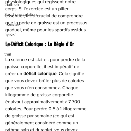
physiologiques qui régissent notre 
triathlon
corps. Si l'exercice est un pilier 
Sport musculation
essentiel, il est crucial de comprendre 
que la perte de graisse est un processus 
monster
graduel, même pour les sportifs assidus.
hyrox`
Le Déficit Calorique : La Règle d'Or
hyrox
trail
La science est claire : pour perdre de la 
graisse corporelle, il est impératif de 
créer un 
déficit calorique
. Cela signifie 
que vous devez brûler plus de calories 
que vous n'en consommez. Chaque 
kilogramme de graisse corporelle 
équivaut approximativement à 7 700 
calories. Pour perdre 0,5 à 1 kilogramme 
de graisse par semaine (ce qui est 
généralement considéré comme un 
rythme sain et durable), vous devez 