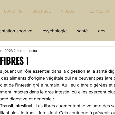
COACHING
BOUTIQUE
VIDEOS
ESPACE VIP
entation sportive
psychologie
santé
dos
ct. 2023
2 min de lecture
ort musculation
monster
hyrox`
hyrox
t
FIBRES !
s jouent un rôle essentiel dans la digestion et la santé dige
des aliments d'origine végétale qui ne peuvent pas être d
et de l'intestin grêle humain. Au lieu d'être digérées et 
ement intactes dans le gros intestin, où elles exercent plu
anté digestive et générale :
ransit Intestinal :
 Les fibres augmentent le volume des sel
litant ainsi le transit intestinal. Cela contribue à prévenir o