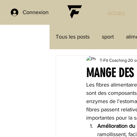
Connexion
ACCUEIL
Tous les posts
sport
alim
T-Fit Coaching
20 o
recettes
triathlon
Sp
MANGE DES 
Les fibres alimentaire
sont des composants 
enzymes de l'estomac 
fibres passent relativ
importantes pour la s
Amélioration du T
ramollissent, faci