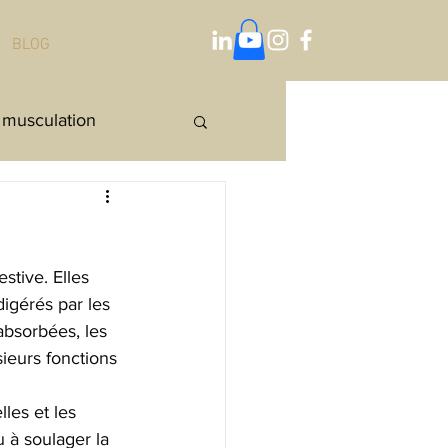
BLOG
musculation
rail
stive. Elles 
igérés par les 
absorbées, les 
sieurs fonctions 
les et les 
u à soulager la 