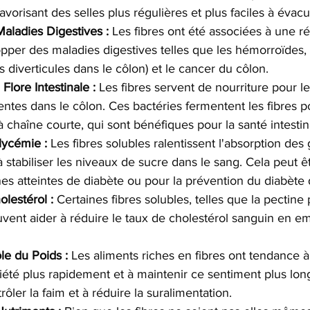
avorisant des selles plus régulières et plus faciles à évacu
aladies Digestives :
 Les fibres ont été associées à une r
pper des maladies digestives telles que les hémorroïdes, la
 diverticules dans le côlon) et le cancer du côlon.
 Flore Intestinale :
 Les fibres servent de nourriture pour le
ntes dans le côlon. Ces bactéries fermentent les fibres p
à chaîne courte, qui sont bénéfiques pour la santé intestin
lycémie :
 Les fibres solubles ralentissent l'absorption des 
à stabiliser les niveaux de sucre dans le sang. Cela peut ê
es atteintes de diabète ou pour la prévention du diabète 
lestérol :
 Certaines fibres solubles, telles que la pectine
ent aider à réduire le taux de cholestérol sanguin en e
le du Poids :
 Les aliments riches en fibres ont tendance à
iété plus rapidement et à maintenir ce sentiment plus lon
rôler la faim et à réduire la suralimentation.