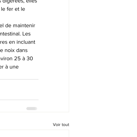
 digérées, elles 
e fer et le 
iel de maintenir 
ntestinal. Les 
es en incluant 
e noix dans 
viron 25 à 30 
er à une 
Voir tout