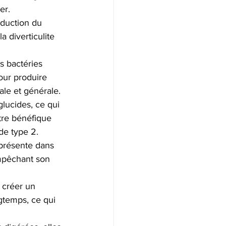
er.
éduction du 
 diverticulite 
s bactéries 
our produire 
ale et générale.
glucides, ce qui 
tre bénéfique 
de type 2.
 présente dans 
mpêchant son 
 créer un 
gtemps, ce qui 