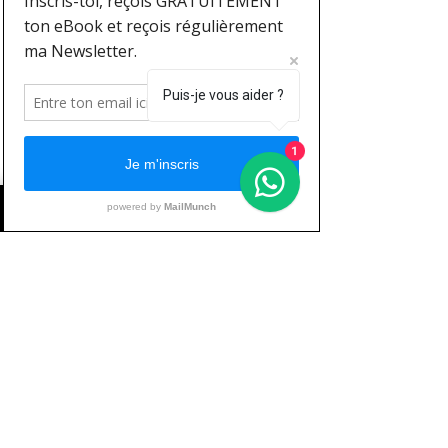
Vous le trouverez sous l'appellation 
"Range Of Motion" ou "ROM" dans la 
littérature scientifique et technique. Il 
s'agit de l'amplitude du mouvement. 
Puis-je vous aider ?
Vaut-il mieux réaliser un mouvement 
dans son entièreté ou pas ? En règle 
générale, oui ! Mais suivant le travail 
1
déjà réalisé dans la séance et vos 
objectif, il est parfois plus intéressant 
de travail la fibre sur un niveau 
d'amplitude précis, en tenant compte 
de ce qu'on appelle le profil de force et 
le profil de résistance. 
Vous l'aurez compris, prendre du 
muscle n'est pas si compliqué si on s'y 
prend intelligemment et bien entendu 
je ne suis resté qu'en surface car 
techniquement, c'est plus complexe. 