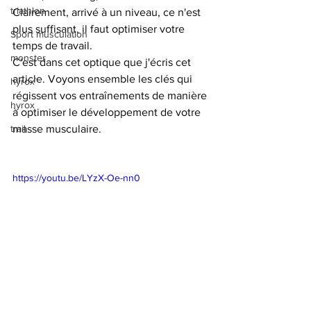
triathlon
Clairement, arrivé à un niveau, ce n'est 
plus suffisant, il faut optimiser votre 
Sport musculation
temps de travail.
monster
C'est dans cet optique que j'écris cet 
article. Voyons ensemble les clés qui 
hyrox`
régissent vos entraînements de manière 
hyrox
à optimiser le développement de votre 
trail
masse musculaire.
https://youtu.be/LYzX-Oe-nn0