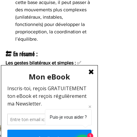
cette base acquise, il peut passer à 
des mouvements plus complexes 
(unilatéraux, instables, 
fonctionnels) pour développer la 
proprioception, la coordination et 
l’équilibre.
🔚 En résumé :
Les gestes bilatéraux et simples :
 ✅ 
facilitent l’apprentissage moteur,✅ 
minimisent les risques de blessure,✅ 
améliorent la qualité du geste,✅ 
permettent une meilleure progression à 
long terme.
Si tu veux, je peux aussi te proposer un 
plan de progression débutant basé sur 
Puis-je vous aider ?
ces principes.
sport
musculation
apprentissage moteur
sport
1