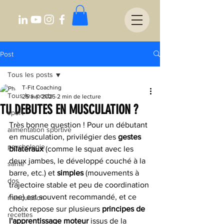
Post
Tous les posts
T-Fit Coaching
Tous les posts
25 avr. 2025
2 min de lecture
TU DEBUTES EN MUSCULATION ?
sport
Très bonne question ! Pour un débutant 
alimentation sportive
en musculation, privilégier des 
gestes 
psychologie
bilatéraux
 (comme le squat avec les 
deux jambes, le développé couché à la 
santé
barre, etc.) et 
simples
 (mouvements à 
dos
trajectoire stable et peu de coordination 
fine) est souvent recommandé, et ce 
musculation
choix repose sur plusieurs 
principes de 
recettes
l'apprentissage moteur
 issus de la 