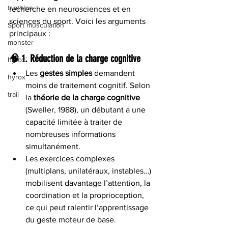
triathlon
recherche en neurosciences et en 
sciences du sport. Voici les arguments 
Sport musculation
principaux :
monster
🧠 1. 
Réduction de la charge cognitive
hyrox`
Les 
gestes simples
 demandent 
hyrox
moins de traitement cognitif. Selon 
trail
la 
théorie de la charge cognitive
(Sweller, 1988), un débutant a une 
capacité limitée à traiter de 
nombreuses informations 
simultanément.
Les exercices complexes 
(multiplans, unilatéraux, instables…) 
mobilisent davantage l’attention, la 
coordination et la proprioception, 
ce qui peut ralentir l’apprentissage 
du geste moteur de base.