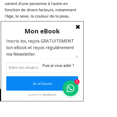
varient d'une personne à l'autre en 
fonction de divers facteurs, notamment 
l'âge, le sexe, la couleur de la peau, 
l'exposition au soleil et les antécédents 
médicaux. Trop de vitamine D peut être 
nocif, il est donc essentiel de respecter 
les recommandations de dosage 
appropriées. Un professionnel de la 
santé peut effectuer un test sanguin 
pour déterminer votre taux de vitamine 
Puis-je vous aider ?
D et vous conseiller sur la meilleure 
approche de supplémentation en 
fonction de vos besoins individuels.
1