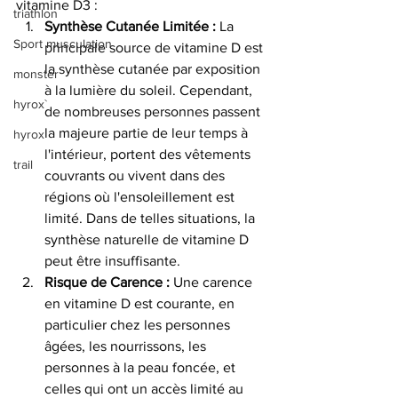
vitamine D3 :
triathlon
Synthèse Cutanée Limitée :
 La 
Sport musculation
principale source de vitamine D est 
la synthèse cutanée par exposition 
monster
à la lumière du soleil. Cependant, 
hyrox`
de nombreuses personnes passent 
la majeure partie de leur temps à 
hyrox
l'intérieur, portent des vêtements 
trail
couvrants ou vivent dans des 
régions où l'ensoleillement est 
limité. Dans de telles situations, la 
synthèse naturelle de vitamine D 
peut être insuffisante.
Risque de Carence :
 Une carence 
en vitamine D est courante, en 
particulier chez les personnes 
âgées, les nourrissons, les 
personnes à la peau foncée, et 
celles qui ont un accès limité au 