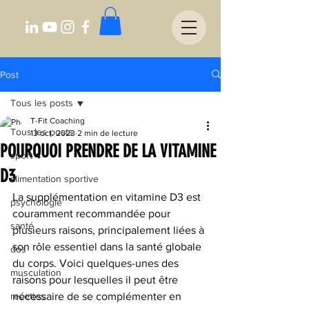
Post
Tous les posts
T-Fit Coaching
Tous les posts
13 oct. 2023
2 min de lecture
POURQUOI PRENDRE DE LA VITAMINE
sport
D3
alimentation sportive
La supplémentation en vitamine D3 est 
psychologie
couramment recommandée pour 
santé
plusieurs raisons, principalement liées à 
son rôle essentiel dans la santé globale 
dos
du corps. Voici quelques-unes des 
musculation
raisons pour lesquelles il peut être 
recettes
nécessaire de se complémenter en 