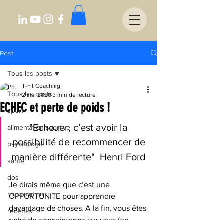
Post
Tous les posts
T-Fit Coaching
Tous les posts
2 mai 2020
3 min de lecture
ECHEC et perte de poids !
sport
"Echouer, c’est avoir la 
alimentation sportive
possibilité de recommencer de 
psychologie
manière différente"  Henri Ford 
santé
dos
Je dirais même que c’est une 
musculation
OPPORTUNITE pour apprendre 
davantage de choses. A la fin, vous êtes 
recettes
riche de connaissance sur vous (en 