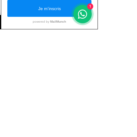
ceci : si votre situation ne change pas 
1
c’est parce que vous reproduisez 
toujours les mêmes erreurs. Alors oui 
l’échec est un outil mais encore faut-il 
en extraire la leçon qui va avec. Là, 
vous avancez. Transcription à la perte 
de poids : vous continuez à manger trop 
peu et vous ne perdez pas. Peut-être va-
t-il falloir vous bouger et faire 
autrement : manger plus et donnez-
vous le temps de voir comment votre 
corps réagit.
Laissez-vous le TEMPS ! Et croyez en 
vous, vous êtes la SEULE personne 
vous permettant de vous conduire là où 
vous désirez aller. 
alimentation sportive
psychologie