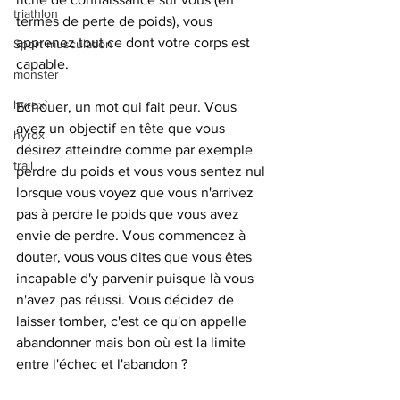
triathlon
termes de perte de poids), vous 
apprenez tout ce dont votre corps est 
Sport musculation
capable.
monster
hyrox`
Echouer, un mot qui fait peur. Vous 
avez un objectif en tête que vous 
hyrox
désirez atteindre comme par exemple 
trail
perdre du poids et vous vous sentez nul 
lorsque vous voyez que vous n'arrivez 
pas à perdre le poids que vous avez 
envie de perdre. Vous commencez à 
douter, vous vous dites que vous êtes 
incapable d'y parvenir puisque là vous 
n'avez pas réussi. Vous décidez de 
laisser tomber, c'est ce qu'on appelle 
abandonner mais bon où est la limite 
entre l'échec et l'abandon ?